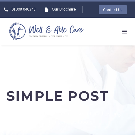
01908 040348
Our Brochure
Contact Us
SIMPLE POST
Lorem ipsum dolor sit ametcon sectetur adipisicing
elit, sed doiusmod tempor incidilabore