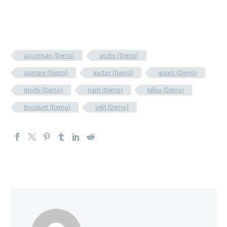
accumsan (Demo)
aodio (Demo)
aornare (Demo)
auctor (Demo)
ipsum (Demo)
morbi (Demo)
nam (Demo)
tellus (Demo)
tincidunt (Demo)
velit (Demo)