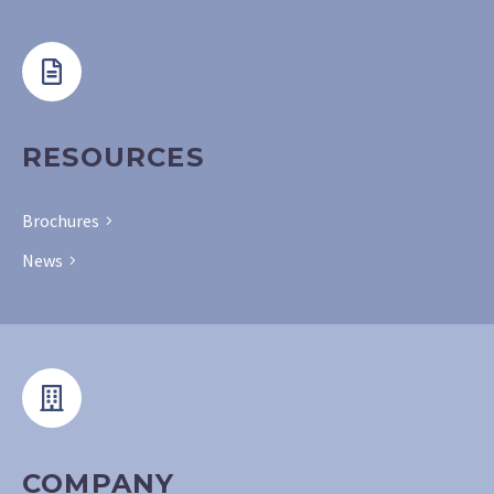
doiusmod tempor
incidilabore
RESOURCES
Brochures
News
COMPANY