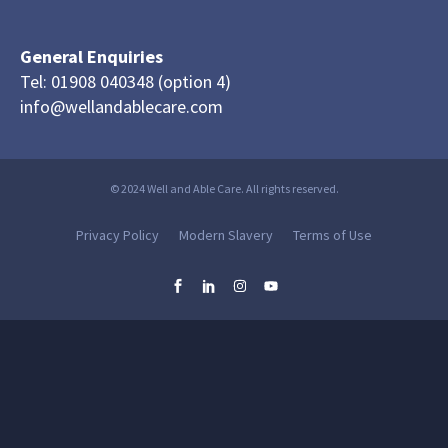
General Enquiries
Tel: 01908 040348 (option 4)
info@wellandablecare.com
© 2024 Well and Able Care. All rights reserved.
Privacy Policy
Modern Slavery
Terms of Use